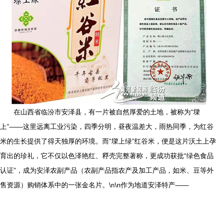
在山西省临汾市安泽县，有一片被自然厚爱的土地，被称为“墚
上”——这里远离工业污染，四季分明，昼夜温差大，雨热同季，为红谷
米的生长提供了得天独厚的环境。而“墚上绿”红谷米，便是这片沃土上孕
育出的珍礼，它不仅以色泽艳红、稃壳完整著称，更成功获批“绿色食品
认证”，成为安泽农副产品（农副产品指农产及加工产品，如米、豆等外
售资源）购销体系中的一张金名片。\n\n作为地道安泽特产——