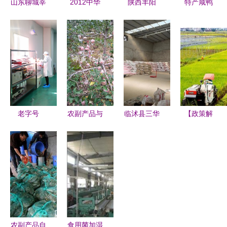
山东聊城莘
2012中华
陕西丰阳
特产咸鸭
县东方蜜1
迎新农副产
深耕农副特
蛋、鲜鸭
号甜瓜
品交易博览
产，助力绿
蛋、双簧鹅
1.89元/斤
会 上海农
色食材供应
蛋、鹅蛋等
的甜蜜商
副产品购销
链
_农副产品_
机，批发市
新篇章
世界工厂网
场为何趋之
中国产品信
若鹜？
息库
老字号
农副产品与
临沭县三华
【政策解
穿“新衣” 产
土特产购销
农副产品购
读】数字化
业振兴带领
打开乡村财
销部 搭建
推进,打造
群众奔小康
富之门的绿
农副产品流
特色高端农
农副产品购
色通道
通桥梁
产品数字电
销两旺
商模式
农副产品自
食用菌加湿